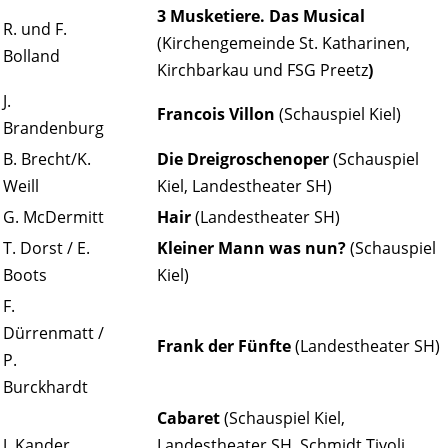
3 Musketiere. Das Musical
R. und F.
(Kirchengemeinde St. Katharinen,
Bolland
Kirchbarkau und FSG
Preetz
)
J.
Francois Villon
(Schauspiel Kiel)
Brandenburg
B. Brecht/K.
Die Dreigroschenoper
(Schauspiel
Weill
Kiel, Landestheater SH)
G. McDermitt
Hair
(Landestheater SH)
T. Dorst / E.
Kleiner Mann was nun?
(Schauspiel
Boots
Kiel)
F.
Dürrenmatt /
Frank der Fünfte
(Landestheater SH)
P.
Burckhardt
Cabaret
(Schauspiel Kiel,
J. Kander
Landestheater SH, Schmidt Tivoli