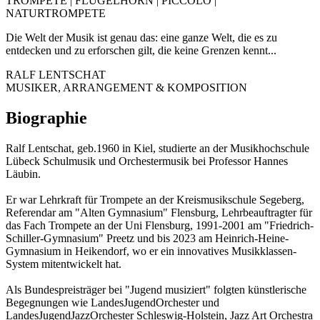
TROMPETE | FLÜGELHORN | PICCOLO |
NATURTROMPETE
Die Welt der Musik ist genau das: eine ganze Welt, die es zu
entdecken und zu erforschen gilt, die keine Grenzen kennt...
RALF LENTSCHAT
MUSIKER, ARRANGEMENT & KOMPOSITION
Biographie
Ralf Lentschat, geb.1960 in Kiel, studierte an der Musikhochschule
Lübeck Schulmusik und Orchestermusik bei Professor Hannes
Läubin.
Er war Lehrkraft für Trompete an der Kreismusikschule Segeberg,
Referendar am "Alten Gymnasium" Flensburg, Lehrbeauftragter für
das Fach Trompete an der Uni Flensburg, 1991-2001 am "Friedrich-
Schiller-Gymnasium" Preetz und bis 2023 am Heinrich-Heine-
Gymnasium in Heikendorf, wo er ein innovatives Musikklassen-
System mitentwickelt hat.
Als Bundespreisträger bei "Jugend musiziert" folgten künstlerische
Begegnungen wie LandesJugendOrchester und
LandesJugendJazzOrchester Schleswig-Holstein, Jazz Art Orchestra